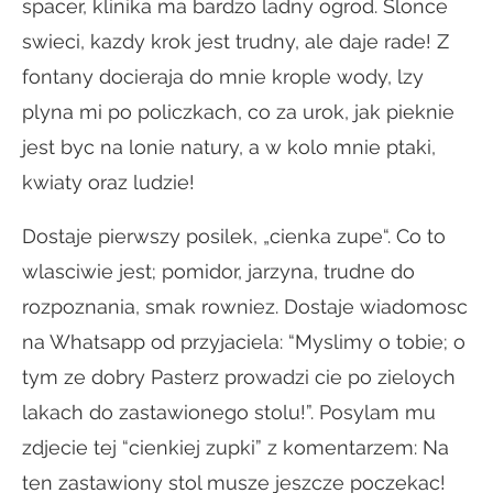
spacer, klinika ma bardzo ladny ogrod. Slonce
swieci, kazdy krok jest trudny, ale daje rade! Z
fontany docieraja do mnie krople wody, lzy
plyna mi po policzkach, co za urok, jak pieknie
jest byc na lonie natury, a w kolo mnie ptaki,
kwiaty oraz ludzie!
Dostaje pierwszy posilek, „cienka zupe“. Co to
wlasciwie jest; pomidor, jarzyna, trudne do
rozpoznania, smak rowniez. Dostaje wiadomosc
na Whatsapp od przyjaciela: “Myslimy o tobie; o
tym ze dobry Pasterz prowadzi cie po zieloych
lakach do zastawionego stolu!”. Posylam mu
zdjecie tej “cienkiej zupki” z komentarzem: Na
ten zastawiony stol musze jeszcze poczekac!