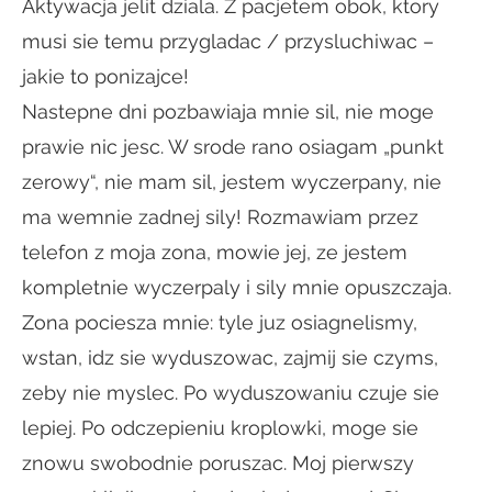
Aktywacja jelit dziala. Z pacjetem obok, ktory
musi sie temu przygladac / przysluchiwac –
jakie to ponizajce!
Nastepne dni pozbawiaja mnie sil, nie moge
prawie nic jesc. W srode rano osiagam „punkt
zerowy“, nie mam sil, jestem wyczerpany, nie
ma wemnie zadnej sily! Rozmawiam przez
telefon z moja zona, mowie jej, ze jestem
kompletnie wyczerpaly i sily mnie opuszczaja.
Zona pociesza mnie: tyle juz osiagnelismy,
wstan, idz sie wyduszowac, zajmij sie czyms,
zeby nie myslec. Po wyduszowaniu czuje sie
lepiej. Po odczepieniu kroplowki, moge sie
znowu swobodnie poruszac. Moj pierwszy