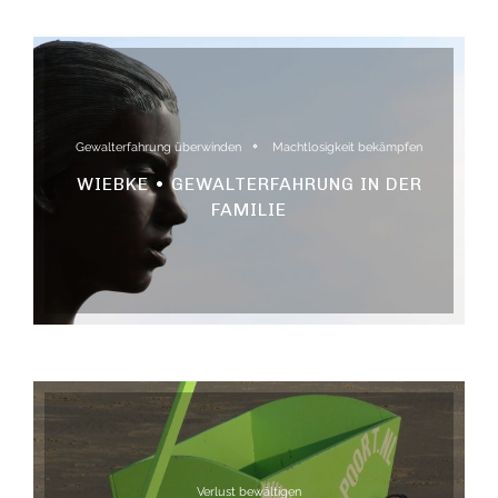
Gewalterfahrung überwinden
Machtlosigkeit bekämpfen
WIEBKE • GEWALTERFAHRUNG IN DER
FAMILIE
Verlust bewältigen