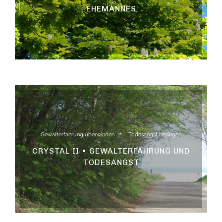
EHEMANNES
Gewalterfahrung überwinden
Todesangst besiegen
CRYSTAL II • GEWALTERFAHRUNG UND
TODESANGST