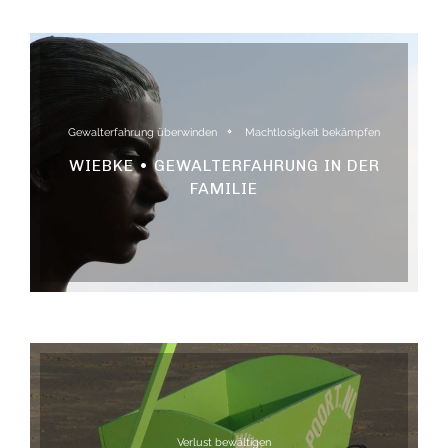
Gewalterfahrung überwinden
Machtlosigkeit bekämpfen
WIEBKE • GEWALTERFAHRUNG IN DER
FAMILIE
Verlust bewältigen