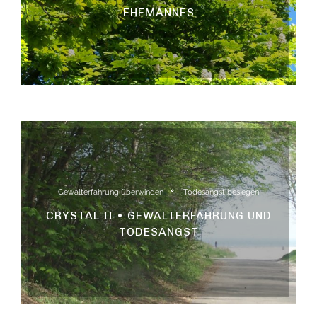
EHEMANNES
Gewalterfahrung überwinden
Todesangst besiegen
CRYSTAL II • GEWALTERFAHRUNG UND
TODESANGST