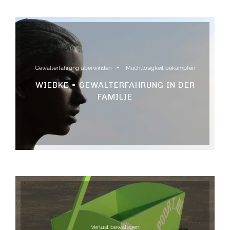
Gewalterfahrung überwinden
Machtlosigkeit bekämpfen
WIEBKE • GEWALTERFAHRUNG IN DER
FAMILIE
Verlust bewältigen