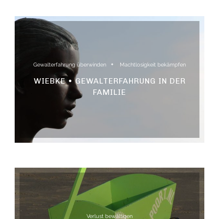
Gewalterfahrung überwinden
Machtlosigkeit bekämpfen
WIEBKE • GEWALTERFAHRUNG IN DER
FAMILIE
Verlust bewältigen