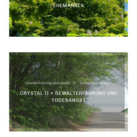
EHEMANNES
Gewalterfahrung überwinden
Todesangst besiegen
CRYSTAL II • GEWALTERFAHRUNG UND
TODESANGST