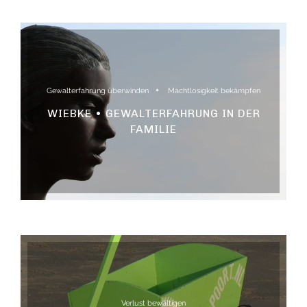
Gewalterfahrung überwinden
Machtlosigkeit bekämpfen
WIEBKE • GEWALTERFAHRUNG IN DER
FAMILIE
Verlust bewältigen