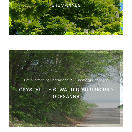
EHEMANNES
Gewalterfahrung überwinden
Todesangst besiegen
CRYSTAL II • GEWALTERFAHRUNG UND
TODESANGST