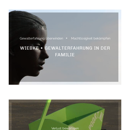
Gewalterfahrung überwinden
Machtlosigkeit bekämpfen
WIEBKE • GEWALTERFAHRUNG IN DER
FAMILIE
Verlust bewältigen