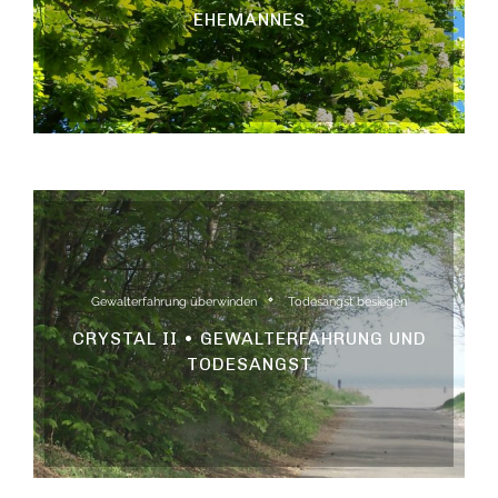
EHEMANNES
Gewalterfahrung überwinden
Todesangst besiegen
CRYSTAL II • GEWALTERFAHRUNG UND
TODESANGST