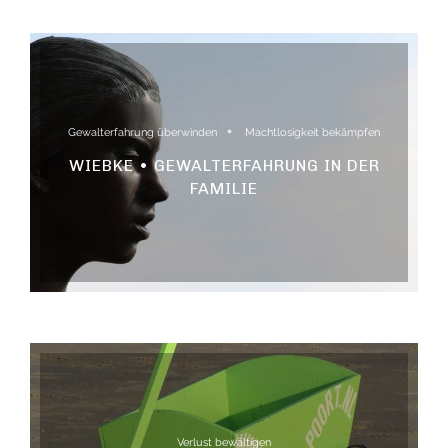
Gewalterfahrung überwinden
Machtlosigkeit bekämpfen
WIEBKE • GEWALTERFAHRUNG IN DER
FAMILIE
Verlust bewältigen