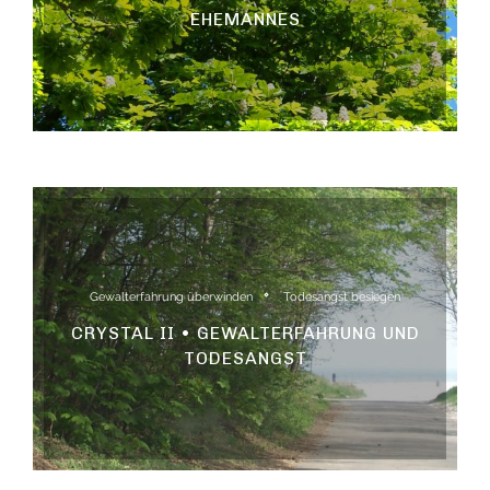
EHEMANNES
Gewalterfahrung überwinden
Todesangst besiegen
CRYSTAL II • GEWALTERFAHRUNG UND
TODESANGST