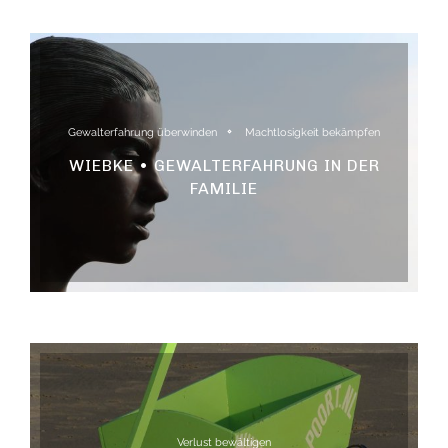
Gewalterfahrung überwinden
Machtlosigkeit bekämpfen
WIEBKE • GEWALTERFAHRUNG IN DER
FAMILIE
Verlust bewältigen