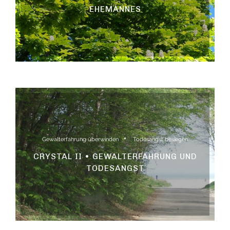
EHEMANNES
Gewalterfahrung überwinden
Todesangst besiegen
CRYSTAL II • GEWALTERFAHRUNG UND
TODESANGST