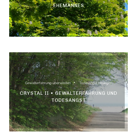
EHEMANNES
Gewalterfahrung überwinden
Todesangst besiegen
CRYSTAL II • GEWALTERFAHRUNG UND
TODESANGST