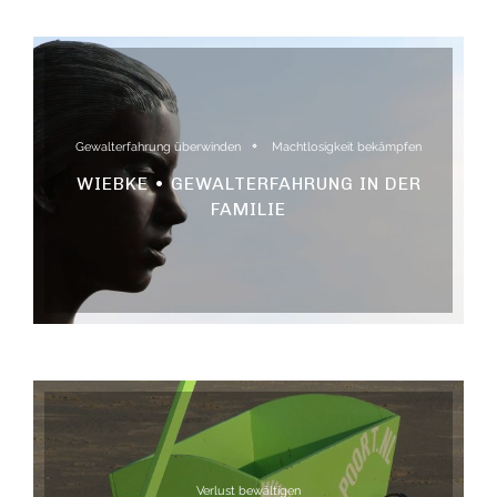
Gewalterfahrung überwinden
Machtlosigkeit bekämpfen
WIEBKE • GEWALTERFAHRUNG IN DER
FAMILIE
Verlust bewältigen