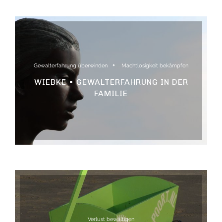
Gewalterfahrung überwinden
Machtlosigkeit bekämpfen
WIEBKE • GEWALTERFAHRUNG IN DER
FAMILIE
Verlust bewältigen