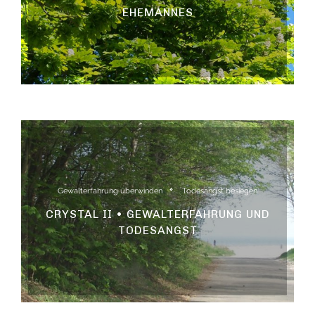
EHEMANNES
Gewalterfahrung überwinden
Todesangst besiegen
CRYSTAL II • GEWALTERFAHRUNG UND
TODESANGST