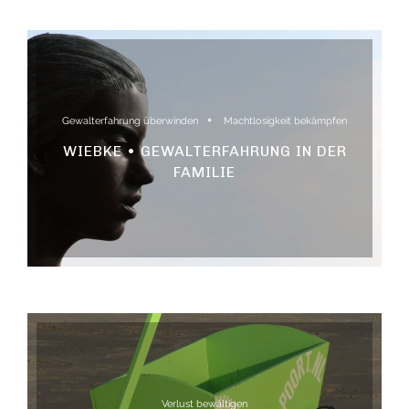
Gewalterfahrung überwinden
Machtlosigkeit bekämpfen
WIEBKE • GEWALTERFAHRUNG IN DER
FAMILIE
Verlust bewältigen