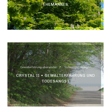
EHEMANNES
Gewalterfahrung überwinden
Todesangst besiegen
CRYSTAL II • GEWALTERFAHRUNG UND
TODESANGST