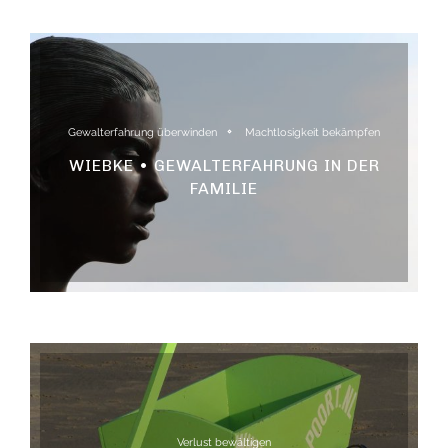
Gewalterfahrung überwinden
Machtlosigkeit bekämpfen
WIEBKE • GEWALTERFAHRUNG IN DER
FAMILIE
Verlust bewältigen