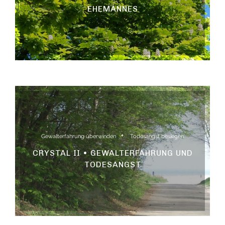
EHEMANNES
Gewalterfahrung überwinden
Todesangst besiegen
CRYSTAL II • GEWALTERFAHRUNG UND
TODESANGST