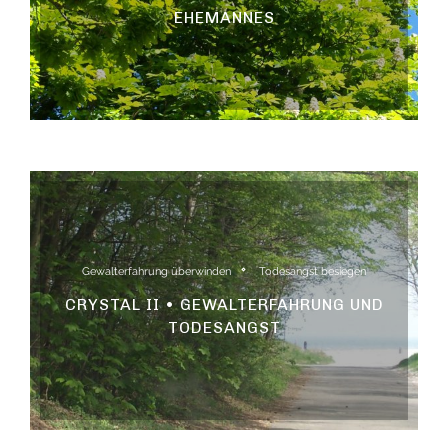
EHEMANNES
Gewalterfahrung überwinden
Todesangst besiegen
CRYSTAL II • GEWALTERFAHRUNG UND
TODESANGST