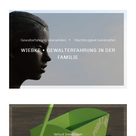
Gewalterfahrung überwinden
Machtlosigkeit bekämpfen
WIEBKE • GEWALTERFAHRUNG IN DER
FAMILIE
Verlust bewältigen