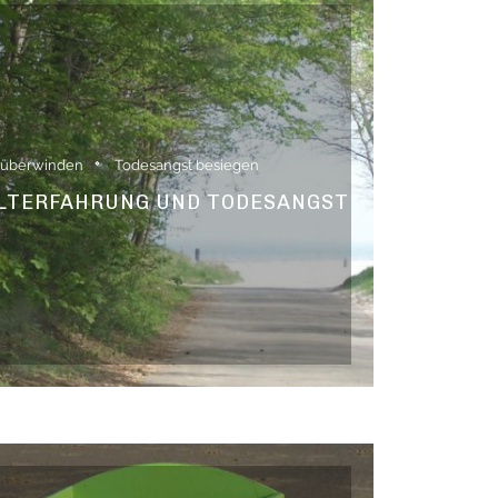
 überwinden
Todesangst besiegen
ALTERFAHRUNG UND TODESANGST