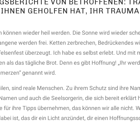
NGSBERICHTE VON BETROFFENEN: T
 IHNEN GEHOLFEN HAT, IHR TRAUMA
 können wieder heil werden. Die Sonne wird wieder schein
fangene werden frei. Ketten zerbrechen, Bedrückendes 
elsenfest überzeugt. Ich habe es selbst erlebt. Und mit mi
en als das tägliche Brot. Denn es gibt Hoffnung! „Ihr werd
hmerzen“ genannt wird.
eilen, sind reale Menschen. Zu ihrem Schutz sind ihre Na
 Namen und auch die Seelsorgerin, die sich bereit erklä
e für ihre Tipps übernehmen, das können wir alle nicht. 
abei ist, das dir ein Licht anzündet, dir einen Hoffnungs