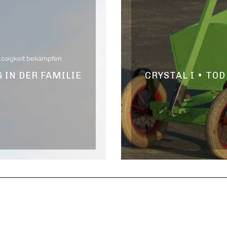
losigkeit bekämpfen
IN DER FAMILIE
CRYSTAL I • TO