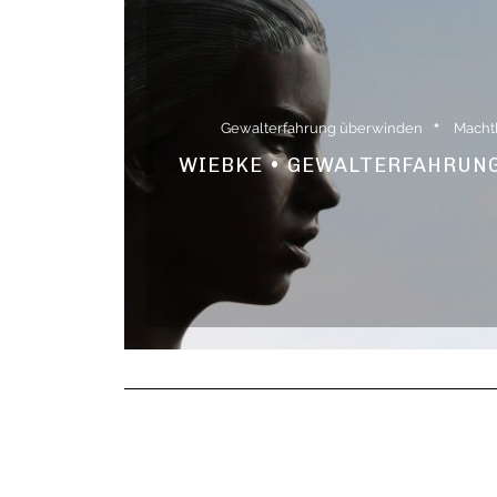
Gewalterfahrung überwinden
Macht
WIEBKE • GEWALTERFAHRUNG 