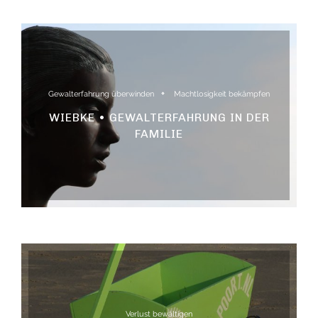
Gewalterfahrung überwinden
Machtlosigkeit bekämpfen
WIEBKE • GEWALTERFAHRUNG IN DER
FAMILIE
Verlust bewältigen