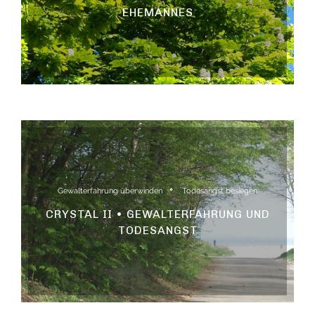
EHEMANNES
Gewalterfahrung überwinden
Todesangst besiegen
CRYSTAL II • GEWALTERFAHRUNG UND
TODESANGST