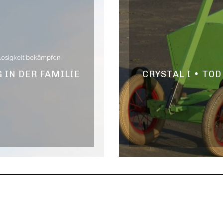
losigkeit bekämpfen
IN DER FAMILIE
CRYSTAL I • TO