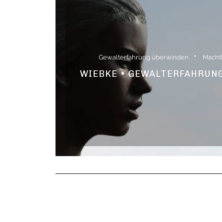
Gewalterfahrung überwinden
Macht
WIEBKE • GEWALTERFAHRUNG 