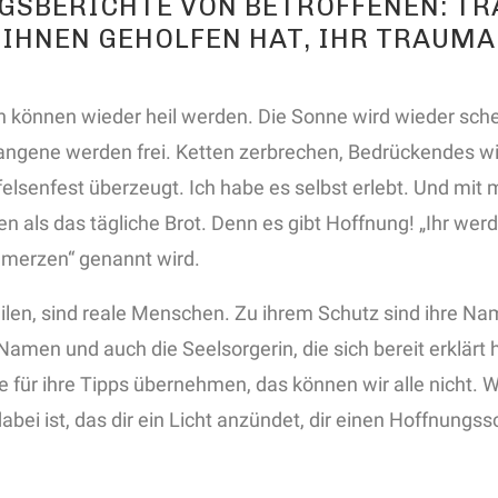
NGSBERICHTE VON BETROFFENEN: T
 IHNEN GEHOLFEN HAT, IHR TRAUMA
 können wieder heil werden. Die Sonne wird wieder schein
fangene werden frei. Ketten zerbrechen, Bedrückendes 
elsenfest überzeugt. Ich habe es selbst erlebt. Und mit mi
en als das tägliche Brot. Denn es gibt Hoffnung! „Ihr werd
hmerzen“ genannt wird.
eilen, sind reale Menschen. Zu ihrem Schutz sind ihre Na
 Namen und auch die Seelsorgerin, die sich bereit erklä
e für ihre Tipps übernehmen, das können wir alle nicht. 
abei ist, das dir ein Licht anzündet, dir einen Hoffnungs