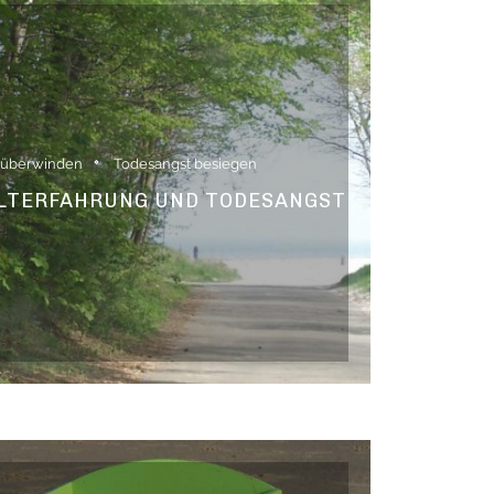
 überwinden
Todesangst besiegen
ALTERFAHRUNG UND TODESANGST