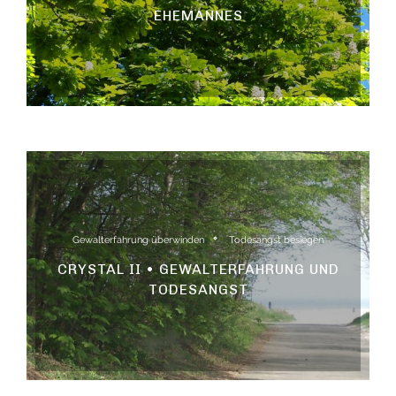
EHEMANNES
Gewalterfahrung überwinden
Todesangst besiegen
CRYSTAL II • GEWALTERFAHRUNG UND
TODESANGST