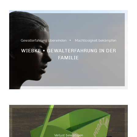
Gewalterfahrung überwinden
Machtlosigkeit bekämpfen
WIEBKE • GEWALTERFAHRUNG IN DER
FAMILIE
Verlust bewältigen