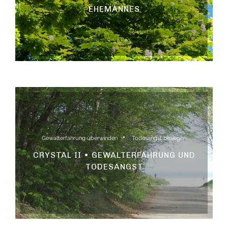
EHEMANNES
Gewalterfahrung überwinden
Todesangst besiegen
CRYSTAL II • GEWALTERFAHRUNG UND
TODESANGST