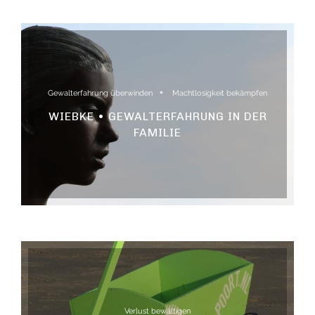
Gewalterfahrung überwinden
Machtlosigkeit bekämpfen
WIEBKE • GEWALTERFAHRUNG IN DER
FAMILIE
Verlust bewältigen