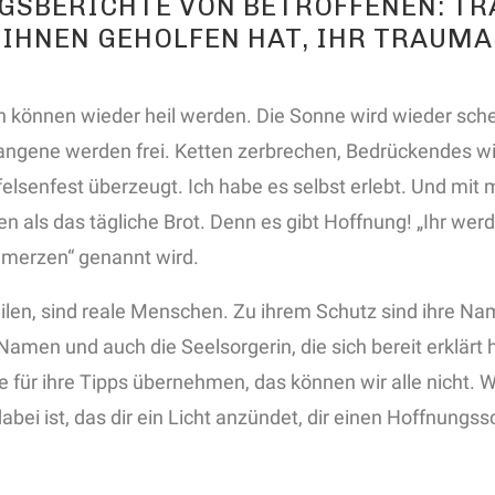
NGSBERICHTE VON BETROFFENEN: T
 IHNEN GEHOLFEN HAT, IHR TRAUMA
 können wieder heil werden. Die Sonne wird wieder schein
fangene werden frei. Ketten zerbrechen, Bedrückendes 
elsenfest überzeugt. Ich habe es selbst erlebt. Und mit mi
en als das tägliche Brot. Denn es gibt Hoffnung! „Ihr werd
hmerzen“ genannt wird.
eilen, sind reale Menschen. Zu ihrem Schutz sind ihre Na
 Namen und auch die Seelsorgerin, die sich bereit erklä
e für ihre Tipps übernehmen, das können wir alle nicht. 
abei ist, das dir ein Licht anzündet, dir einen Hoffnungs