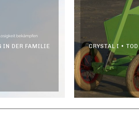
losigkeit bekämpfen
IN DER FAMILIE
CRYSTAL I • TO