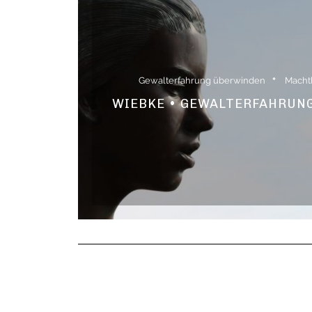
Gewalterfahrung überwinden
Macht
WIEBKE • GEWALTERFAHRUNG 