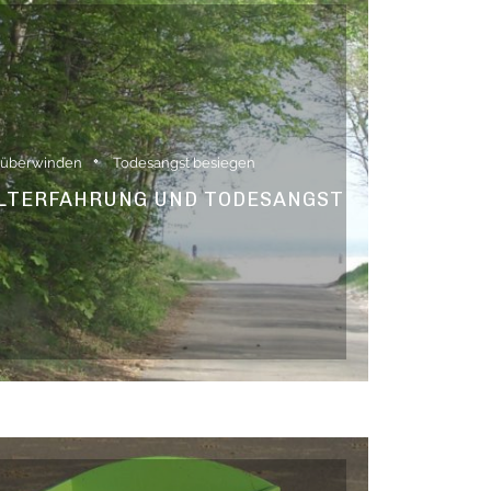
 überwinden
Todesangst besiegen
ALTERFAHRUNG UND TODESANGST