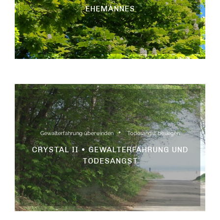
EHEMANNES
Gewalterfahrung überwinden
Todesangst besiegen
CRYSTAL II • GEWALTERFAHRUNG UND
TODESANGST