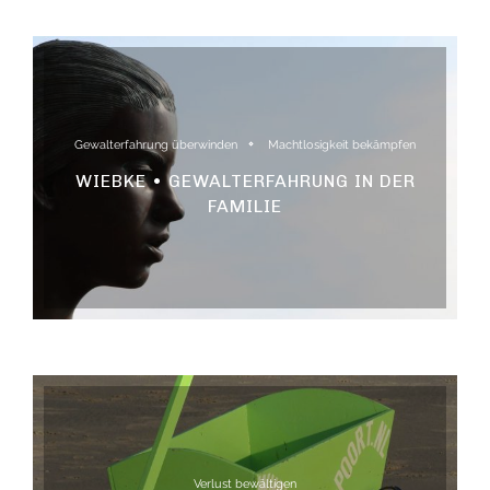
Gewalterfahrung überwinden
Machtlosigkeit bekämpfen
WIEBKE • GEWALTERFAHRUNG IN DER
FAMILIE
Verlust bewältigen