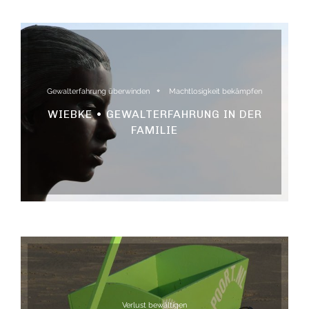
Gewalterfahrung überwinden
Machtlosigkeit bekämpfen
WIEBKE • GEWALTERFAHRUNG IN DER
FAMILIE
Verlust bewältigen