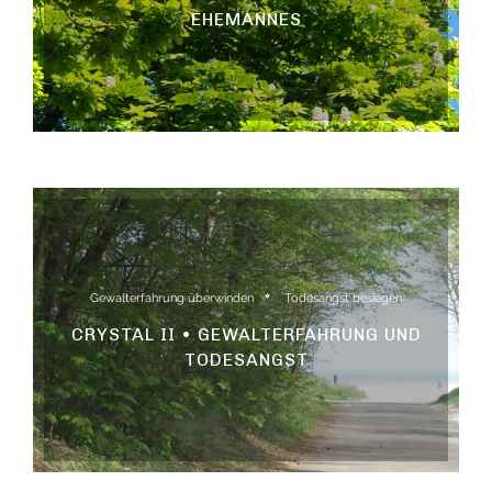
EHEMANNES
Gewalterfahrung überwinden
Todesangst besiegen
CRYSTAL II • GEWALTERFAHRUNG UND
TODESANGST