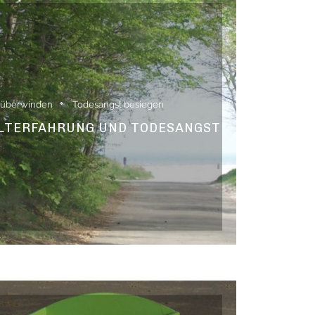
 überwinden
Todesangst besiegen
ALTERFAHRUNG UND TODESANGST