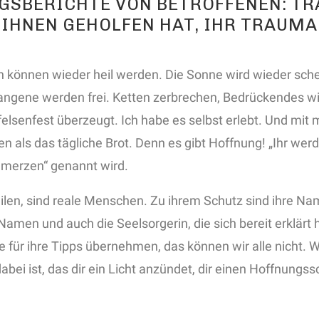
NGSBERICHTE VON BETROFFENEN: T
 IHNEN GEHOLFEN HAT, IHR TRAUMA
 können wieder heil werden. Die Sonne wird wieder schein
fangene werden frei. Ketten zerbrechen, Bedrückendes 
elsenfest überzeugt. Ich habe es selbst erlebt. Und mit mi
en als das tägliche Brot. Denn es gibt Hoffnung! „Ihr werd
hmerzen“ genannt wird.
eilen, sind reale Menschen. Zu ihrem Schutz sind ihre Na
 Namen und auch die Seelsorgerin, die sich bereit erklä
e für ihre Tipps übernehmen, das können wir alle nicht. 
abei ist, das dir ein Licht anzündet, dir einen Hoffnungs