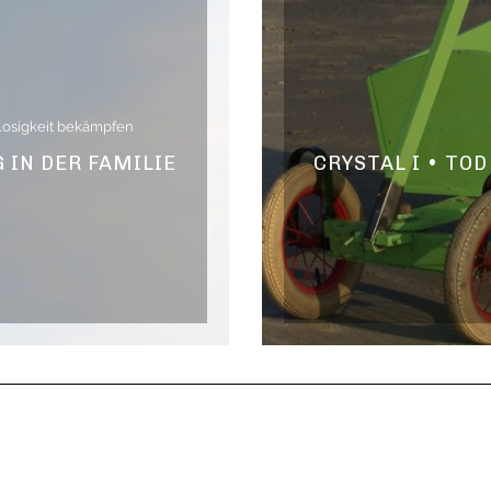
losigkeit bekämpfen
IN DER FAMILIE
CRYSTAL I • TO