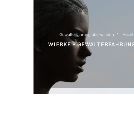
Gewalterfahrung überwinden
Macht
WIEBKE • GEWALTERFAHRUNG 