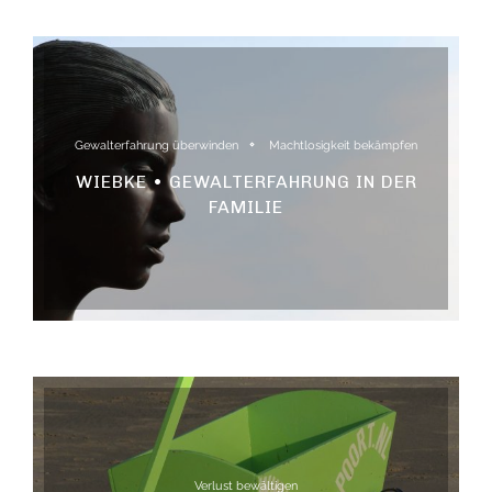
Gewalterfahrung überwinden
Machtlosigkeit bekämpfen
WIEBKE • GEWALTERFAHRUNG IN DER
FAMILIE
Verlust bewältigen