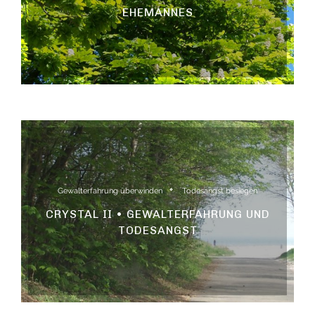
EHEMANNES
Gewalterfahrung überwinden
Todesangst besiegen
CRYSTAL II • GEWALTERFAHRUNG UND
TODESANGST