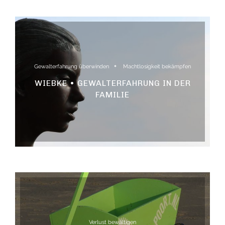
Gewalterfahrung überwinden
Machtlosigkeit bekämpfen
WIEBKE • GEWALTERFAHRUNG IN DER
FAMILIE
Verlust bewältigen