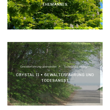
EHEMANNES
Gewalterfahrung überwinden
Todesangst besiegen
CRYSTAL II • GEWALTERFAHRUNG UND
TODESANGST