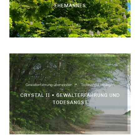
EHEMANNES
Gewalterfahrung überwinden
Todesangst besiegen
CRYSTAL II • GEWALTERFAHRUNG UND
TODESANGST