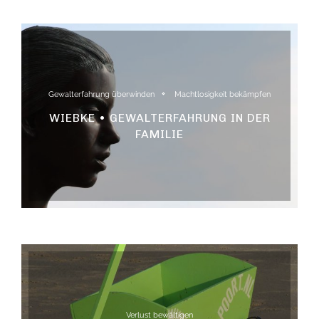
Gewalterfahrung überwinden
Machtlosigkeit bekämpfen
WIEBKE • GEWALTERFAHRUNG IN DER
FAMILIE
Verlust bewältigen