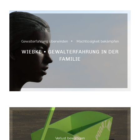
Gewalterfahrung überwinden
Machtlosigkeit bekämpfen
WIEBKE • GEWALTERFAHRUNG IN DER
FAMILIE
Verlust bewältigen