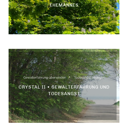
EHEMANNES
Gewalterfahrung überwinden
Todesangst besiegen
CRYSTAL II • GEWALTERFAHRUNG UND
TODESANGST