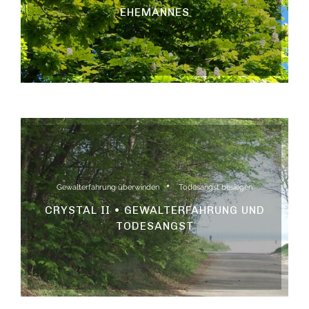
EHEMANNES
Gewalterfahrung überwinden
Todesangst besiegen
CRYSTAL II • GEWALTERFAHRUNG UND
TODESANGST