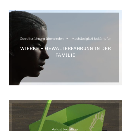
Gewalterfahrung überwinden
Machtlosigkeit bekämpfen
WIEBKE • GEWALTERFAHRUNG IN DER
FAMILIE
Verlust bewältigen