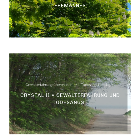
EHEMANNES
Gewalterfahrung überwinden
Todesangst besiegen
CRYSTAL II • GEWALTERFAHRUNG UND
TODESANGST