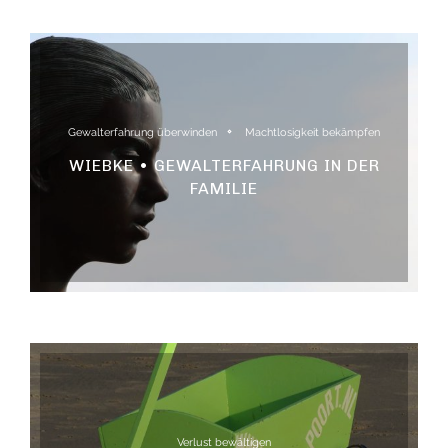
Gewalterfahrung überwinden
Machtlosigkeit bekämpfen
WIEBKE • GEWALTERFAHRUNG IN DER
FAMILIE
Verlust bewältigen